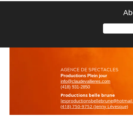
Ab
AGENCE DE SPECTACLES
Productions Plein jour
info@claudevallieres.com
(418) 931-2850
Productions belle brune
lesproductionsbellebrune@hotmai
(418) 750-9752 (Jenny Lévesque)