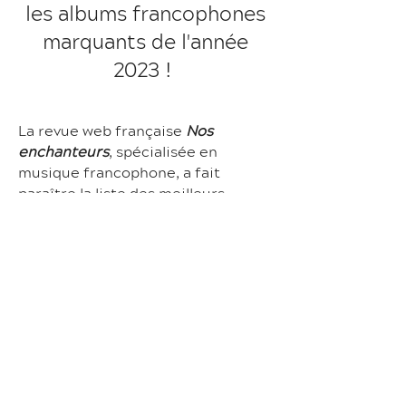
les albums francophones
marquants de l'année
2023 !
La revue web française
Nos
enchanteurs
, spécialisée en
musique francophone, a fait
paraître la liste des meilleurs
albums francophones de l'année
2023. L'album UNE VOIX PLURIELLE
en fait partie !
"Auteur-compositeur-interprète,
guitariste, choriste, improvisateur
vocal, écrivain novelliste,
compositeur de musique
multimédias, enseignant à
l’Université, coach vocal, Claude
Vallières publie un album de treize