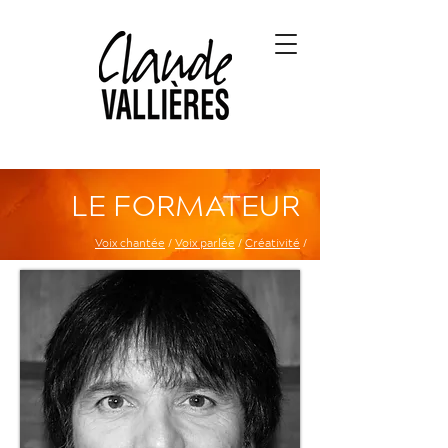
LE FORMATEUR
Voix chantée
/
Voix parlée
/
Créativité
/