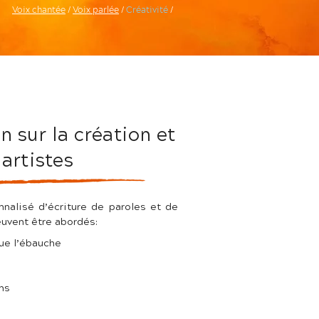
Voix chantée
/
Voix parlée
/
Créativité
/
n sur la création et
 artistes
nalisé d’écriture de paroles et de
euvent être abordés:
que l’ébauche
ns