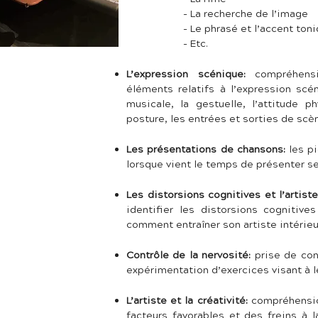
- La recherche de l’image
- Le phrasé et l’accent ton
- Etc.
L’expression scénique:
compréhens
éléments relatifs à l’expression scé
musicale, la gestuelle, l’attitude p
posture, les entrées et sorties de scèn
Les présentations de chansons:
les p
lorsque vient le temps de présenter s
Les distorsions cognitives et l’artiste
identifier les distorsions cognitive
comment entraîner son artiste intérieu
Contrôle de la nervosité:
prise de con
expérimentation d’exercices visant à le
L’artiste et la créativité:
compréhensio
facteurs favorables et des freins à la