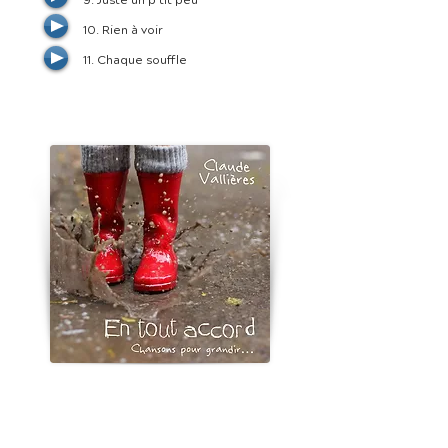
9. Juste un p’tit peu
10. Rien à voir
11. Chaque souffle