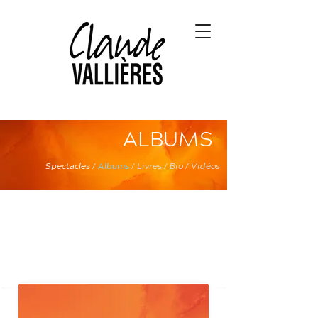
ALBUMS
Spectacles
/
Albums
/
Livres
/
Bio
/
Vidéos