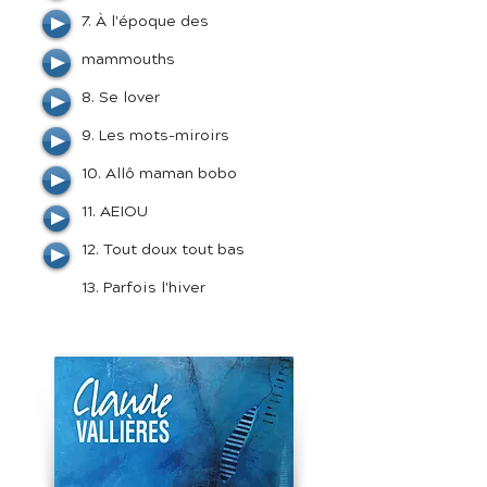
7. À l'époque des
mammouths
8. Se lover
9. Les mots-miroirs
10. Allô maman bobo
11. AEIOU
12. Tout doux tout bas
13. Parfois l'hiver