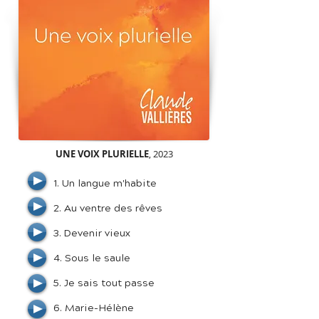
UNE VOIX PLURIELLE
, 2023
1. Un langue m'habite
2. Au ventre des rêves
3. Devenir vieux
4. Sous le saule
5. Je sais tout passe
6. Marie-Hélène