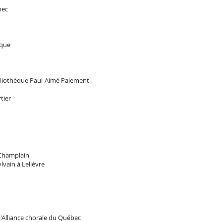
bec
ique
Bibliothèque Paul-Aimé Paiement
rtier
t-Champlain
lvain à Lelièvre
l'Alliance chorale du Québec