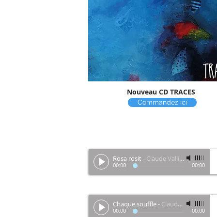
Nouveau CD TRACES
Commandez ici
Rosa rosit
-
Claude Vallières
00:00
00:00
Chaque souffle
-
Claude Vallières
00:00
00:00