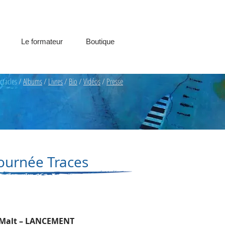
Le formateur
Boutique
ctacles
/
Albums
/
Livres
/
Bio
/
Vidéos
/
Presse
Tournée Traces
 Malt – LANCEMENT