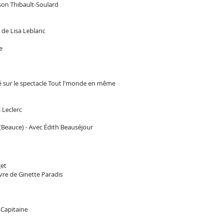
ison Thibault-Soulard
e de Lisa Leblanc
ie
nvité sur le spectacle Tout l'monde en même
s Leclerc
s (Beauce) - Avec Édith Beauséjour
get
ièvre de Ginette Paradis
 Capitaine