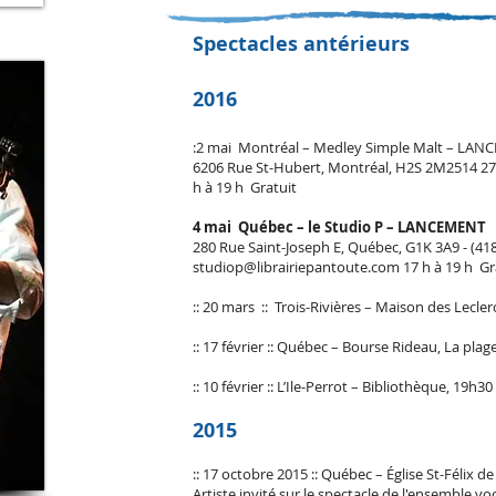
Spectacles antérieurs
2016
:2 mai Montréal – Medley Simple Malt – LA
6206 Rue St-Hubert, Montréal, H2S 2M2514 
h à 19 h Gratuit
4 mai
Québec – le Studio P – LANCEMENT
280 Rue Saint-Joseph E, Québec, G1K 3A9 - (41
studiop@librairiepantoute.com
17 h à 19 h Gr
:: 20 mars :: Trois-Rivières – Maison des Lecle
:: 17 février :: Québec – Bourse Rideau, La pla
:: 10 février :: L’Ile-Perrot – Bibliothèque, 19h30
2015
:: 17 octobre 2015 :: Québec – Église St-Félix 
Artiste invité sur le spectacle de l'ensemble vo