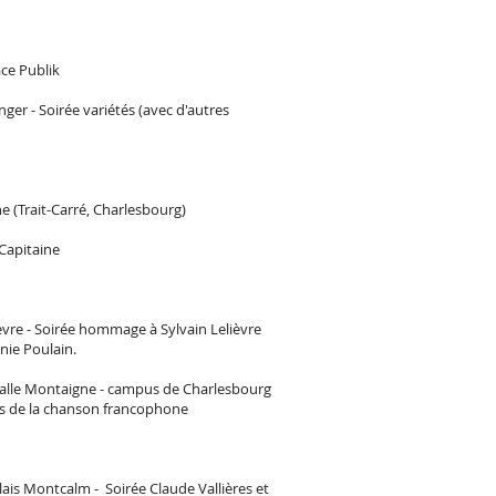
ace Publik
ger - Soirée variétés (avec d'autres
ne (Trait-Carré, Charlesbourg)
 Capitaine
elièvre - Soirée hommage à Sylvain Lelièvre
nnie Poulain.
, Salle Montaigne - campus de Charlesbourg
ours de la chanson francophone
alais Montcalm - Soirée Claude Vallières et