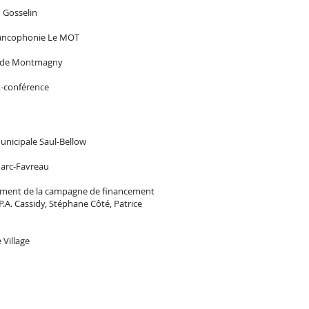
n Gosselin
 francophonie Le MOT
ue de Montmagny
rt-conférence
municipale Saul-Bellow
Marc-Favreau
ncement de la campagne de financement
A. Cassidy, Stéphane Côté, Patrice
 Village