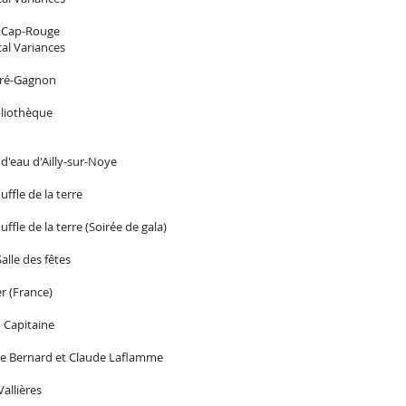
de Cap-Rouge
cal Variances
ndré-Gagnon
ibliothèque
n d'eau d'Ailly-sur-Noye
ouffle de la terre
uffle de la terre (Soirée de gala)
alle des fêtes
r (France)
u Capitaine
ance Bernard et Claude Laflamme
Vallières