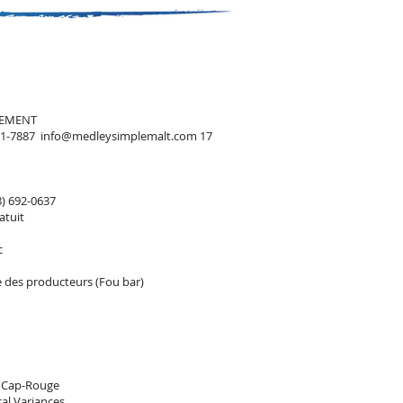
NCEMENT
271-7887 info@medleysimplemalt.com 17
8) 692-0637
atuit
rc
ge des producteurs (Fou bar)
de Cap-Rouge
cal Variances