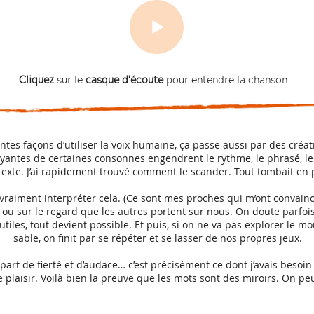
Cliquez
sur le
casque d'écoute
pour entendre la chanson
entes façons d’utiliser la voix humaine, ça passe aussi par des créat
antes de certaines consonnes engendrent le rythme, le phrasé, le s
ce texte. J’ai rapidement trouvé comment le scander. Tout tombait en
vraiment interpréter cela. (Ce sont mes proches qui m’ont convainc
u sur le regard que les autres portent sur nous. On doute parfois
iles, tout devient possible. Et puis, si on ne va pas explorer le 
sable, on finit par se répéter et se lasser de nos propres jeux.
part de fierté et d’audace… c’est précisément ce dont j’avais besoin
 plaisir. Voilà bien la preuve que les mots sont des miroirs. On pe