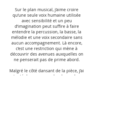
Sur le plan musical, j’aime croire
qu’une seule voix humaine utilisée
avec sensibilité et un peu
d’imagination peut suffire à faire
entendre la percussion, la basse, la
mélodie et une voix secondaire sans
aucun accompagnement. Là encore,
c’est une restriction qui mène à
découvrir des avenues auxquelles on
ne penserait pas de prime abord.
Malgré le côté dansant de la pièce, j’ai
tenté de ne pas perdre de vue les
paroles. Il est question ici d’une jeune
fille saoule, désorientée émotivement.
Comme interprète, on se doit de
rendre justice à la musique en
racontant avec justesse l’histoire
vécue par le personnage.