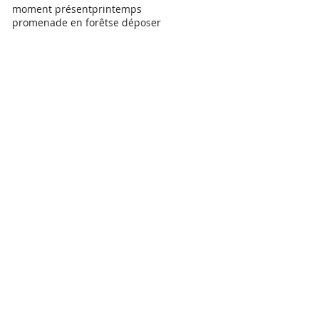
moment présent
printemps
promenade en forêt
se déposer