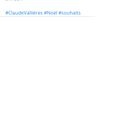
#ClaudeVallières
#Noël
#souhaits
Commentaires
Rédigez un commentaire...
Récents